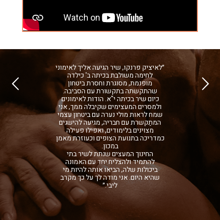
״לאיציק פרנקו, שיר הגיעה אליך לאימוני
לחימה משולבת בכיתה ב' כילדה
הקודם
מופנמת, מסוגרת וחסרת ביטחון
שהתקשתה בתקשורת עם הסביבה.
כיום שיר בכיתה י"א. הודות לאימונים
ולמסרים המעצימים שקיבלה ממך, אני
שמח לראות מולי נערה עם ביטחון עצמי
המתַקשרת עם חבריה, מגיעה להישגים
מצוינים בלימודים, ואפילו פעילה
כמדריכה בתנועת הצופים וכעוזרת מאמן
במכון.
החינוך המעצים שנתת לשיר בתי
להתמיד ולהצליח יחד עם האמונה
ביכולות שלה, הביאו אותה להיות מי
שהיא היום. אני מודה לך על כך מקרב
ליבי.״